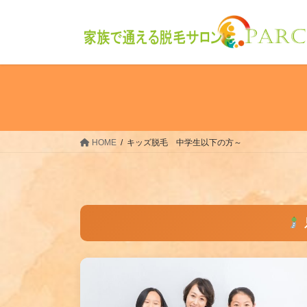
コ
ナ
ン
ビ
テ
ゲ
ン
ー
ツ
シ
へ
ョ
ス
ン
キ
に
ッ
移
HOME
キッズ脱毛 中学生以下の方～
プ
動