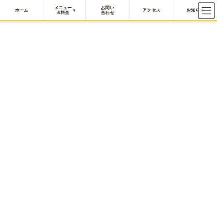
メニュー
お問い
ホーム
アクセス
お知らせ
&料金
合わせ
コ
ナ
ン
ビ
テ
ゲ
ン
ー
ブログ
ツ
シ
へ
ョ
ス
ン
HOME
ブログ
キ
に
ッ
移
プ
動
2026年6月8日
ブログ
キンコン西野さんが津山にやって
きたー！
ベルフォーレ津山に、映画「えんとつまちのプペル～約束の時計
台～」上映会に西野亮廣さんがご来場！！写真とサインまで書い
て頂きとっても幸せな時間を過ごさせて頂きました！ 私は、西野
さんの考え方にとても感銘を受けており、Uター […]