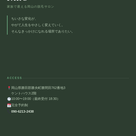
家族で通える岡山の脱毛サロン
ちいさな変化が、
やがて人生をやさしく変えていく。
そんなきっかけになれる場所でありたい。
ACCESS
岡山県勝田郡勝央町勝間田762番地3
ケントハウス2階
10:00〜19:00（最終受付 18:30）
完全予約制
090-6213-2438