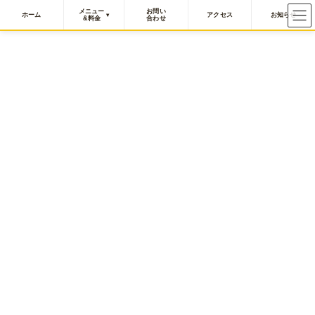
メニュー
お問い
ホーム
アクセス
お知らせ
&料金
合わせ
コ
ナ
ン
ビ
テ
ゲ
ン
ー
お店からのお知らせ＆オーナーのブ
ツ
シ
ログ
へ
ョ
ス
ン
キ
に
HOME
お店からのお知らせ＆オーナーのブログ
ッ
移
【御礼】アニバーサリー・キャンペーン終了
プ
動
2023年9月4日
お店からのお知らせ＆オーナーのブログ
【御礼】アニバーサリー・キャン
ペーン終了